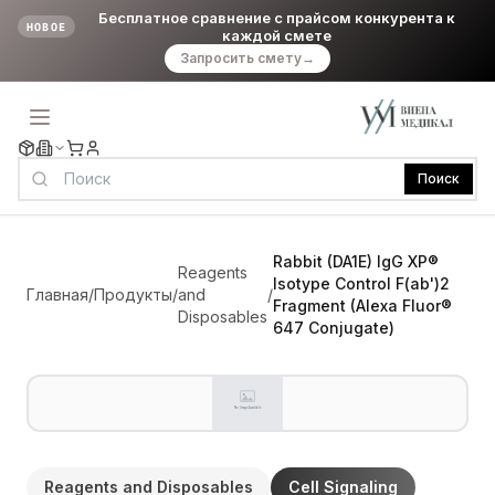
Бесплатное сравнение с прайсом конкурента к
НОВОЕ
каждой смете
Запросить смету
→
Поиск
Rabbit (DA1E) IgG XP®
Reagents
Isotype Control F(ab')2
Главная
/
Продукты
/
and
/
Fragment (Alexa Fluor®
Disposables
647 Conjugate)
Reagents and Disposables
Cell Signaling