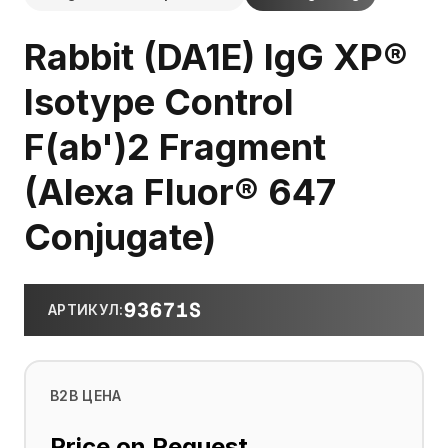
Rabbit (DA1E) IgG XP®
Isotype Control
F(ab')2 Fragment
(Alexa Fluor® 647
Conjugate)
93671S
АРТИКУЛ
:
B2B ЦЕНА
Price on Request