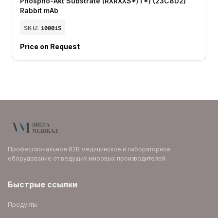
Phospho-Akt Substrate (RXRXXS*/T*) (23C8D2)
Rabbit mAb
SKU:
10001S
Price on Request
Профессиональное B2B медицинское и лабораторное
оборудование от ведущих мировых производителей.
Быстрые ссылки
Продукты