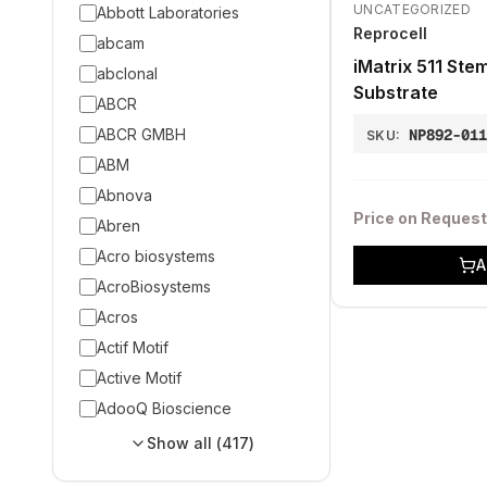
UNCATEGORIZED
Abbott Laboratories
Reprocell
abcam
iMatrix 511 Ste
abclonal
Substrate
ABCR
ABCR GMBH
NP892-01
SKU:
ABM
Abnova
Price on Request
Abren
Acro biosystems
A
AcroBiosystems
Acros
Actif Motif
Active Motif
AdooQ Bioscience
Show all (
417
)