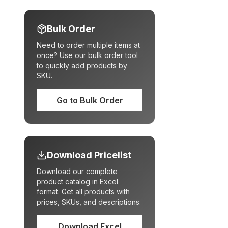
Bulk Order
Need to order multiple items at
once? Use our bulk order tool
to quickly add products by
SKU.
Go to Bulk Order
Download Pricelist
Download our complete
product catalog in Excel
format. Get all products with
prices, SKUs, and descriptions.
Download Excel