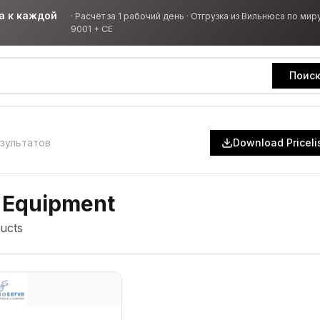
а к каждой
·
Расчёт за 1 рабочий день · Отгрузка из Вильнюса по миру
9001 + CE
Поис
зультатов
Download Priceli
 Equipment
ucts