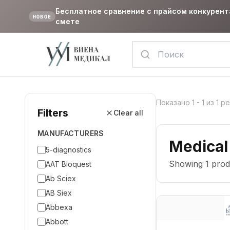
Бесплатное сравнение с прайсом конкурент
НОВОЕ
смете
Показано
1
-
1
из
1
ре
Filters
Clear all
MANUFACTURERS
Medical
5-diagnostics
Showing
1
prod
AAT Bioquest
Ab Sciex
AB Siex
Abbexa
Abbott