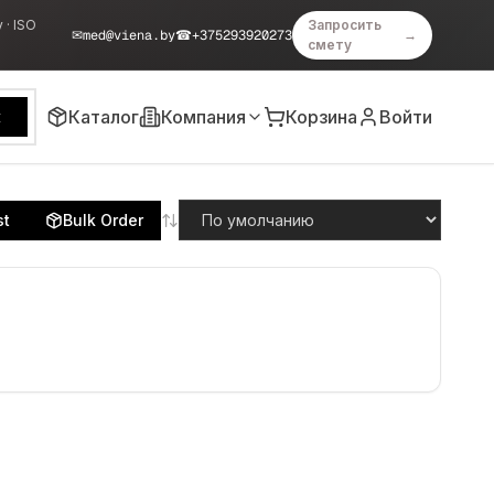
 · ISO
Запросить
✉
med@viena.by
☎
+375293920273
→
смету
Каталог
Компания
Корзина
Войти
к
st
Bulk Order