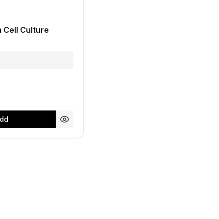
m Cell Culture
1
dd